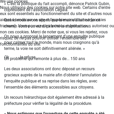
We use cookies
« C'est la politique du fait accompli, dénonce Patrick Gubin,
Nous utilisons des cookies sur notre site web. Certains d’entre
coprésident de l'association Cegaïa.
eux sont essentiels au fonctionnement du site et d’autres nous
aident à améliorer ce site et l’expérience utilisateur (cookies
Quand nous avons appris que la mairie allait céder ce
traceurs). Vous pouvez décider vous-même si vous autorisez ou
chemin contre un euro, ça a été la stupéfaction...
non ces cookies. Merci de noter que, si vous les rejetez, vous
On nous a proposé le lancement d'une enquête publique
risquez de ne pas pouvoir utiliser l’ensemble des
pour calmer tout le monde, mais nous craignons qu'à
fonctionnalités du site.
terme, la voie ne soit définitivement aliénée. »
Ok
Je refuse
Un problème qui remonte à plus de... 150 ans
Les deux associations ont donc déposé un recours
gracieux auprès de la mairie afin d'obtenir l'annulation de
l'enquête publique et sa reprise dans les règles, avec
l'ensemble des éléments accessibles aux citoyens.
Un recours hiérarchique doit également être adressé à la
préfecture pour vérifier la légalité de la procédure.
« Nous estimons que l'ouverture de cette enquête a été