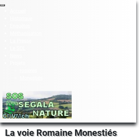
Accueil
Historique
Enquêtes
Méthanisation
La Presse
Le SOL
News
Projets
rosières
Monestiés
La voie Romaine Monestiés